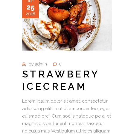
Jun
25
2018
by
admin
0
STRAWBERY
ICECREAM
Lorem ipsum dolor sit amet, consectetur
adipiscing elit. In ut ullamcorper leo, eget
euismod orci. Cum sociis natoque pe ai et
magnis dis parturient montes, nascetur
ridiculus mus. Vestibulum ultricies aliquam