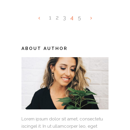
1
2
3
4
5
ABOUT AUTHOR
Lorem ipsum dolor sit amet, consectetu
iscingel it. In ut ullamcorper leo, eget