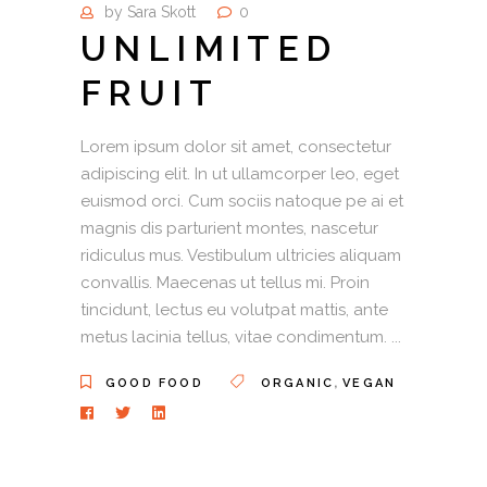
by
Sara Skott
0
UNLIMITED
FRUIT
Lorem ipsum dolor sit amet, consectetur
adipiscing elit. In ut ullamcorper leo, eget
euismod orci. Cum sociis natoque pe ai et
magnis dis parturient montes, nascetur
ridiculus mus. Vestibulum ultricies aliquam
convallis. Maecenas ut tellus mi. Proin
tincidunt, lectus eu volutpat mattis, ante
metus lacinia tellus, vitae condimentum.
,
GOOD FOOD
ORGANIC
VEGAN