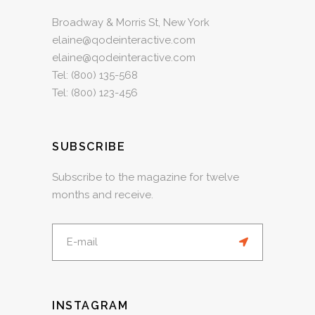
Broadway & Morris St, New York
elaine@qodeinteractive.com
elaine@qodeinteractive.com
Tel:
(800) 135-568
Tel:
(800) 123-456
SUBSCRIBE
Subscribe to the magazine for twelve
months and receive.
INSTAGRAM