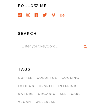
FOLLOW ME
SEARCH
Search
for:
TAGS
COFFEE
COLORFUL
COOKING
FASHION
HEALTH
INTERIOR
NATURE
ORGANIC
SELF-CARE
VEGAN
WELLNESS