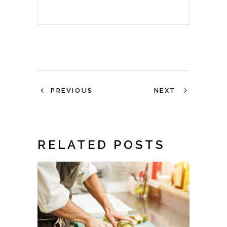
PREVIOUS
NEXT
RELATED POSTS