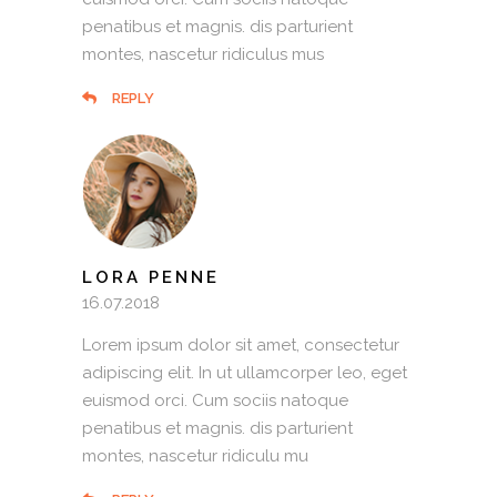
penatibus et magnis. dis parturient
montes, nascetur ridiculus mus
REPLY
LORA PENNE
16.07.2018
Lorem ipsum dolor sit amet, consectetur
adipiscing elit. In ut ullamcorper leo, eget
euismod orci. Cum sociis natoque
penatibus et magnis. dis parturient
montes, nascetur ridiculu mu