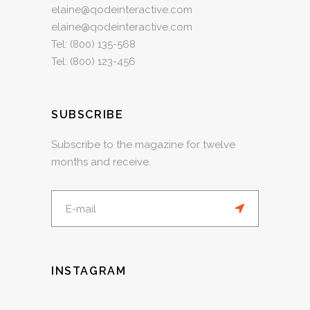
elaine@qodeinteractive.com
elaine@qodeinteractive.com
Tel:
(800) 135-568
Tel:
(800) 123-456
SUBSCRIBE
Subscribe to the magazine for twelve
months and receive.
INSTAGRAM