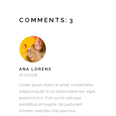
COMMENTS:
3
ANA LORENS
16.07.2018
Lorem ipsum dolor sit amet, consectetur
adipiscing elit. In ut ullamcorper leo, eget
euismod orci. Cum sociis natoque
penatibus et magnis. dis parturient
montes, nascetur ridiculus mus.