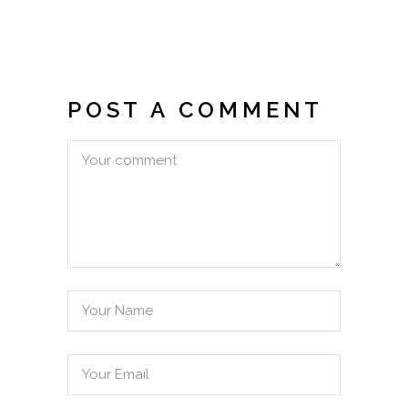
POST A COMMENT