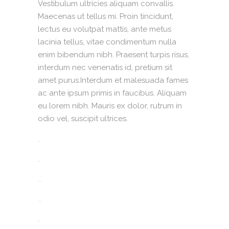
Vestibulum ultricies aliquam convallis.
Maecenas ut tellus mi. Proin tincidunt,
lectus eu volutpat mattis, ante metus
lacinia tellus, vitae condimentum nulla
enim bibendum nibh. Praesent turpis risus,
interdum nec venenatis id, pretium sit
amet purus.Interdum et malesuada fames
ac ante ipsum primis in faucibus. Aliquam
eu lorem nibh. Mauris ex dolor, rutrum in
odio vel, suscipit ultrices.
toto togel
situs togel
link gacor
jacktoto
situs togel