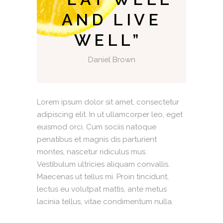
AND LIVE
WELL
Daniel Brown
Lorem ipsum dolor sit amet, consectetur
adipiscing elit. In ut ullamcorper leo, eget
euismod orci. Cum sociis natoque
penatibus et magnis dis parturient
montes, nascetur ridiculus mus.
Vestibulum ultricies aliquam convallis.
Maecenas ut tellus mi. Proin tincidunt,
lectus eu volutpat mattis, ante metus
lacinia tellus, vitae condimentum nulla.