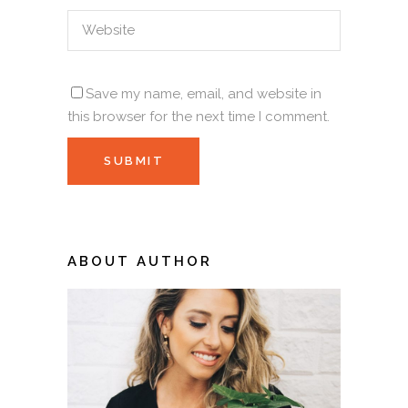
Save my name, email, and website in
this browser for the next time I comment.
ABOUT AUTHOR