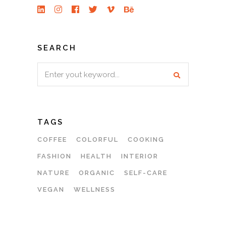
SEARCH
Search
for:
TAGS
COFFEE
COLORFUL
COOKING
FASHION
HEALTH
INTERIOR
NATURE
ORGANIC
SELF-CARE
VEGAN
WELLNESS