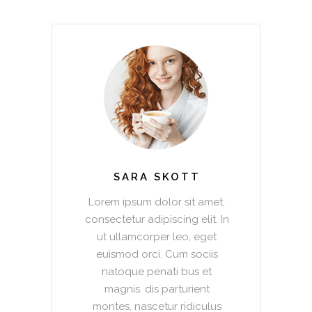
SARA SKOTT
Lorem ipsum dolor sit amet,
consectetur adipiscing elit. In
ut ullamcorper leo, eget
euismod orci. Cum sociis
natoque penati bus et
magnis. dis parturient
montes, nascetur ridiculus